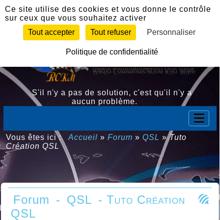
Panneau de gestion des cookies
Ce site utilise des cookies et vous donne le contrôle
sur ceux que vous souhaitez activer
Tout accepter
Tout refuser
Personnaliser
Politique de confidentialité
S'il n'y a pas de solution, c'est qu'il n'y a
aucun problème.
Vous êtes ici :
Accueil
»
Forum
»
QSL
»
Tuto
Création QSL
Forum
-
QSL
- Tuto Création
QSL