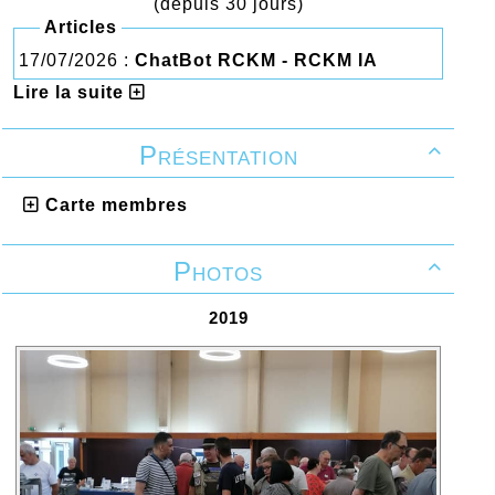
(depuis 30 jours)
Articles
17/07/2026 :
ChatBot RCKM - RCKM IA
Lire la suite
Présentation

Carte membres
Photos

2019