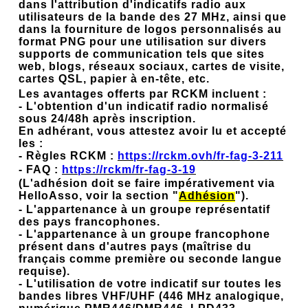
dans l'attribution d'indicatifs radio aux
utilisateurs de la bande des 27 MHz, ainsi que
dans la fourniture de logos personnalisés au
format PNG pour une utilisation sur divers
supports de communication tels que sites
web, blogs, réseaux sociaux, cartes de visite,
cartes QSL, papier à en-tête, etc.
Les avantages offerts par RCKM incluent :
- L'obtention d'un indicatif radio normalisé
sous 24/48h après inscription.
En adhérant, vous attestez avoir lu et accepté
les :
- Règles RCKM :
https://rckm.ovh/fr-fag-3-211
- FAQ :
https://rckm/fr-fag-3-19
(L'adhésion doit se faire impérativement via
HelloAsso, voir la section "
Adhésion
").
- L'appartenance à un groupe représentatif
des pays francophones.
- L'appartenance à un groupe francophone
présent dans d'autres pays (maîtrise du
français comme première ou seconde langue
requise).
- L'utilisation de votre indicatif sur toutes les
bandes libres VHF/UHF (446 MHz analogique,