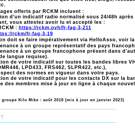
tc.
ages offerts par RCKM incluent :
tion d'un indicatif radio normalisé sous 24/48h après 
nt, vous attestez avoir lu et accepté les :
 RCKM :
https://rckm.ovh/fr-fag-3-211
tps://rckm/fr-fag-3-19
on doit se faire impérativement via HelloAsso, voir la
tenance à un groupe représentatif des pays francop
tenance à un groupe francophone présent dans d'aut
e langue requise).
sation de votre indicatif sur toutes les bandes libre
MR446, LPD433, FRS462, SLPR422, etc.),
espect des normes en vigueur dans votre pays.
sation de votre indicatif pour les contacts DX sur la b
te des membres mise à jour en ligne à chaque nouvell
 groupe Kilo Mike : août 2018 (mis à jour en janvier 2023)
t