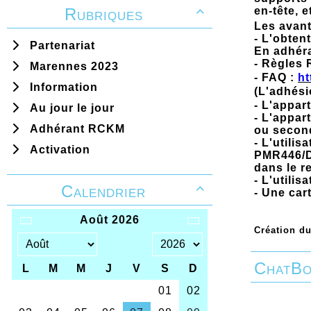
Rubriques
en-tête, e

Les avant
- L'obten
Partenariat
En adhéra
- Règles
Marennes 2023
- FAQ :
ht
Information
(L'adhési
- L'appar
Au jour le jour
- L'appar
Adhérant RCKM
ou second
- L'utili
Activation
PMR446/D
dans le r
- L'utili
Calendrier

- Une car
...
Création du
ChatBo