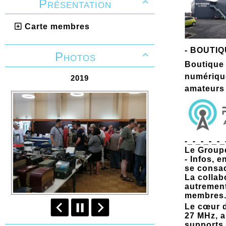
Présentation

Carte membres
-
BOUTIQ
Photos

Boutique 
numérique
2019
amateurs 
-_-_-_-_-_
Le Group
- Infos, 
se consac
La collab
autrement
membres
Le cœur d
27 MHz, a
supports 