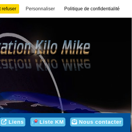
 refuser
Personnaliser
Politique de confidentialité
me.
Liens
Liste KM
Nous contacter