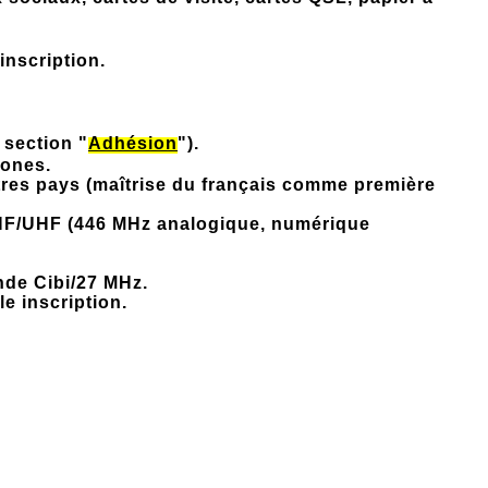
inscription.
 section "
Adhésion
").
hones.
res pays (maîtrise du français comme première
s VHF/UHF (446 MHz analogique, numérique
ande Cibi/27 MHz.
e inscription.