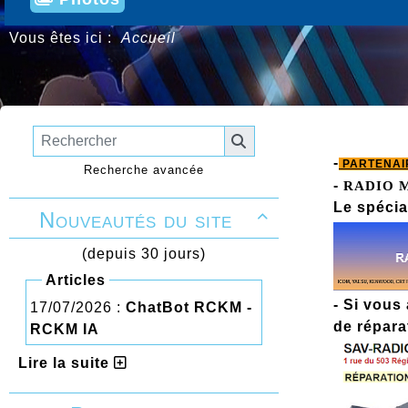
Vous êtes ici :
Accueil
-
PARTENAI
Recherche avancée
-
RADIO 
Le spécia
Nouveautés du site

(depuis 30 jours)
Articles
- Si vous
17/07/2026 :
ChatBot RCKM -
de réparat
RCKM IA
Lire la suite